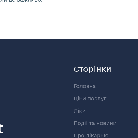
Сторінки
Головна
Ціни послуг
Ліки
t
Події та новини
Про лікарню