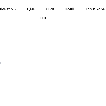
цієнтам
Ціни
Ліки
Події
Про лікар
БПР
а