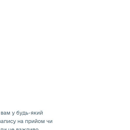
 вам у будь-який
запису на прийом чи
оли це важливо.