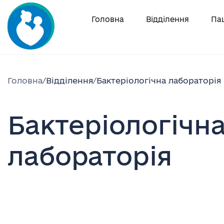
Skip
to
Головна
Відділення
Па
content
Головна
/
Відділення
/
Бактеріологічна лабораторія
Бактеріологічн
лабораторія