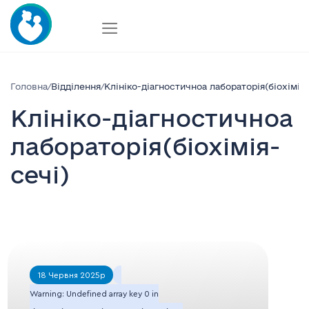
Skip
to
content
Головна
/
Відділення
/
Клініко-діагностичноа лабораторія(біохімія-
Клініко-діагностичноа
лабораторія(біохімія-
сечі)
18 Червня 2025р
Warning
: Undefined array key 0 in