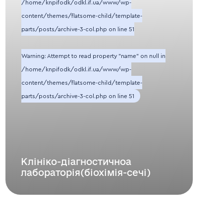
/home/knpifodk/odkl.if.ua/www/wp-
content/themes/flatsome-child/template-
parts/posts/archive-3-col.php
on line
51
Warning
: Attempt to read property "name" on null in
/home/knpifodk/odkl.if.ua/www/wp-
content/themes/flatsome-child/template-
parts/posts/archive-3-col.php
on line
51
Клініко-діагностичноа
лабораторія(біохімія-сечі)