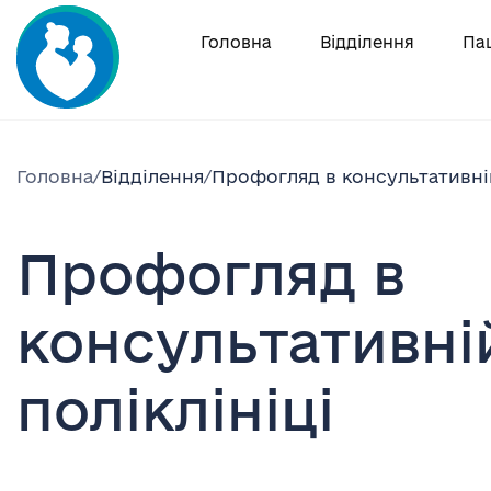
Skip
to
Головна
Відділення
Па
content
Головна
/
Відділення
/
Профогляд в консультативній
Профогляд в
консультативні
поліклініці