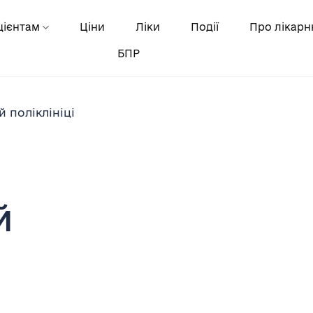
цієнтам
Ціни
Ліки
Події
Про лікар
БПР
 поліклініці
й