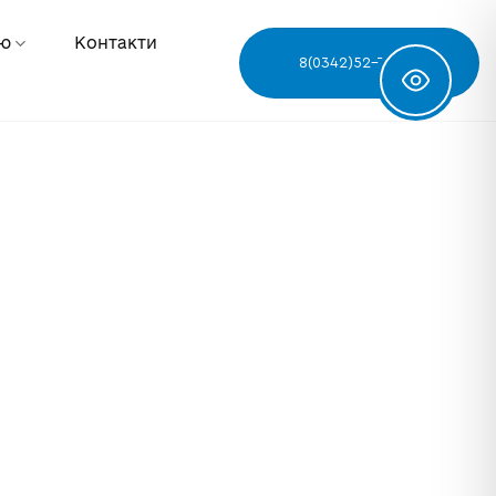
ню
Контакти
8(0342)52-78-68