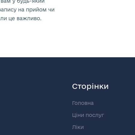
 вам у будь-який
запису на прийом чи
оли це важливо.
Сторінки
Головна
Ціни послуг
Ліки