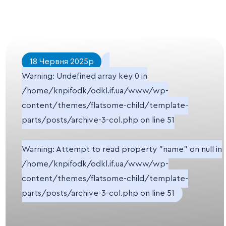
18 Червня 2025р
Warning
: Undefined array key 0 in
/home/knpifodk/odkl.if.ua/www/wp-
content/themes/flatsome-child/template-
parts/posts/archive-3-col.php
on line
51
Warning
: Attempt to read property "name" on null in
/home/knpifodk/odkl.if.ua/www/wp-
content/themes/flatsome-child/template-
parts/posts/archive-3-col.php
on line
51