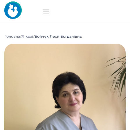
Skip
to
content
Головна
/
Лікарі
/
Бойчук Леся Богданівна