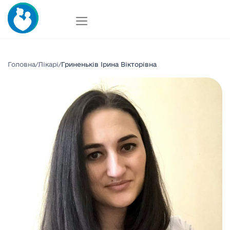
Skip
to
content
Головна
/
Лікарі
/
Гриненьків Ірина Вікторівна