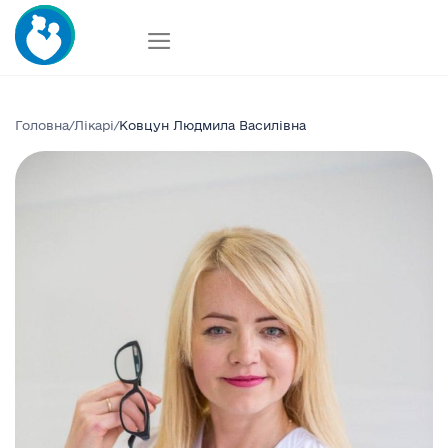
Skip
to
content
Головна
/
Лікарі
/
Ковцун Людмила Василівна