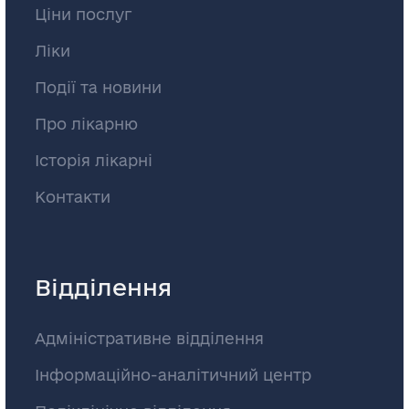
Ціни послуг
Ліки
Події та новини
Про лікарню
Історія лікарні
Контакти
Відділення
Адміністративне відділення
Інформаційно-аналітичний центр