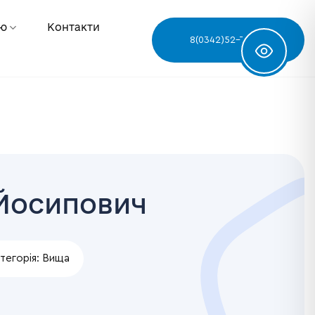
ню
Контакти
8(0342)52-78-68
 Йосипович
тегорія:
Вища