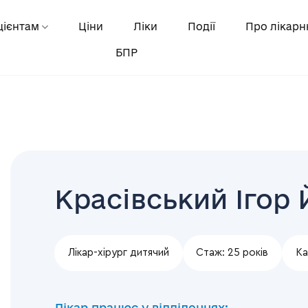
цієнтам
Ціни
Ліки
Події
Про лікар
БПР
Красівський Ігор
Лікар-хірург дитячий
Стаж:
25 років
Ка
Лікар працює у відділеннях: