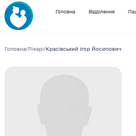
Skip
to
Головна
Відділення
Па
content
Головна
/
Лікарі
/
Красівський Ігор Йосипович