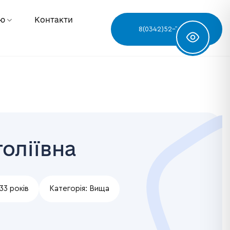
ню
Контакти
8(0342)52-78-68
оліївна
33 років
Категорія:
Вища