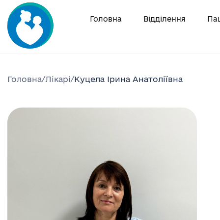
Skip
to
Головна
Відділення
Па
content
Головна
/
Лікарі
/
Куцела Ірина Анатоліївна