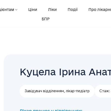
цієнтам
Ціни
Ліки
Події
Про лікар
БПР
Куцела Ірина Анат
Завідувач відділенням, лікар-педіатр
Стаж:
Лікар працює у відділеннях: