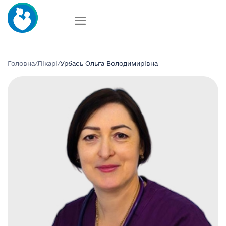
Skip
to
content
Головна
/
Лікарі
/
Урбась Ольга Володимирівна