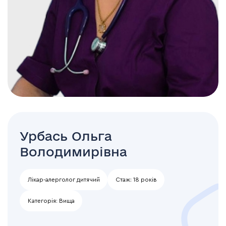
Урбась Ольга
Володимирівна
Лікар-алерголог дитячий
Стаж:
18 років
Категорія:
Вища