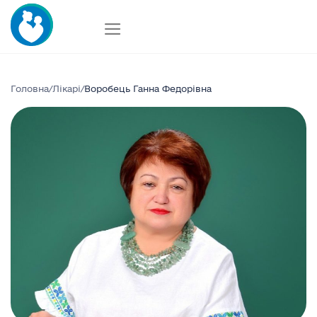
Skip
to
content
Головна
/
Лікарі
/
Воробець Ганна Федорівна