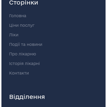
Сторінки
Головна
Ціни послуг
Ліки
Події та новини
Про лікарню
Історія лікарні
Контакти
Відділення