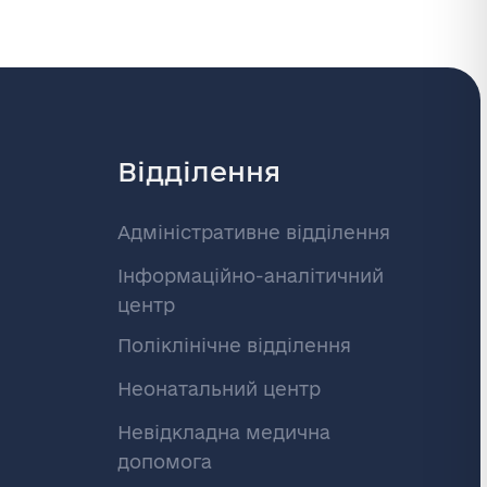
Відділення
Адміністративне відділення
Інформаційно-аналітичний
центр
Поліклінічне відділення
Неонатальний центр
Невідкладна медична
допомога