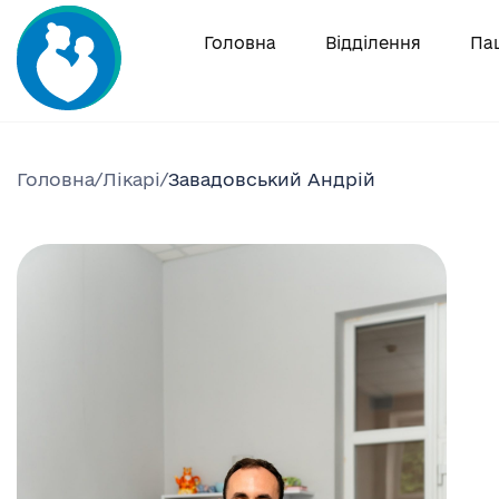
Skip
to
Головна
Відділення
Па
content
Головна
/
Лікарі
/
Завадовський Андрій