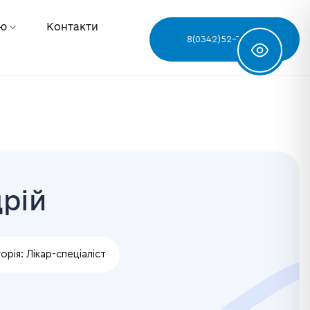
ню
Контакти
8(0342)52-78-68
рій
орія:
Лікар-спеціаліст