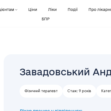
цієнтам
Ціни
Ліки
Події
Про лікар
БПР
Завадовський Анд
Фізичний терапевт
Стаж:
9 років
Катег
Лікар працює у відділеннях: