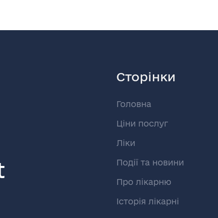
Сторінки
Головна
Ціни послуг
Ліки
t
Події та новини
Про лікарню
Історія лікарні