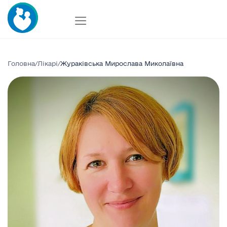
Skip
to
content
Головна
/
Лікарі
/
Жураківська Мирослава Миколаївна