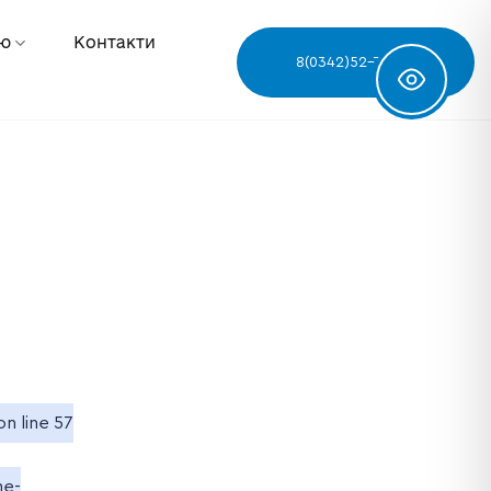
ню
Контакти
8(0342)52-78-68
on line
57
me-