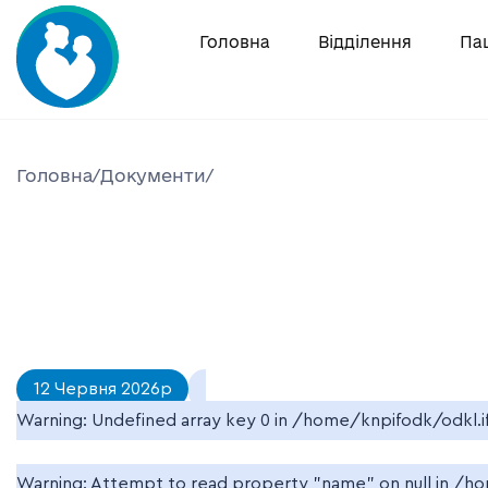
Skip
to
Головна
Відділення
Па
content
Головна
/
Документи
/
12 Червня 2026р
Warning
: Undefined array key 0 in
/home/knpifodk/odkl.i
Warning
: Attempt to read property "name" on null in
/ho