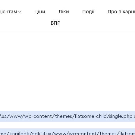
цієнтам
Ціни
Ліки
Події
Про лікар
БПР
f.ua/www/wp-content/themes/flatsome-child/single.php
me/knpifodk/odkl.if.ua/www/wp-content/themes/flatso