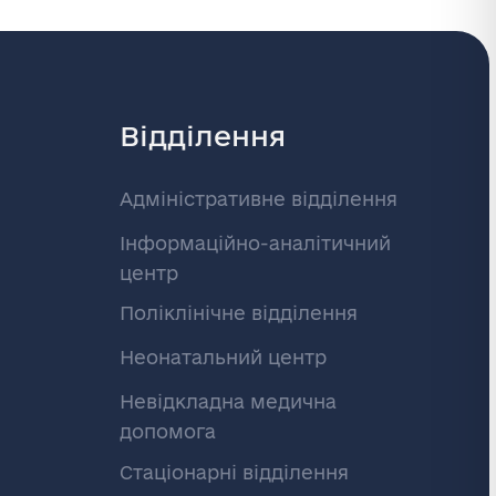
Відділення
Адміністративне відділення
Інформаційно-аналітичний
центр
Поліклінічне відділення
Неонатальний центр
Невідкладна медична
допомога
Стаціонарні відділення