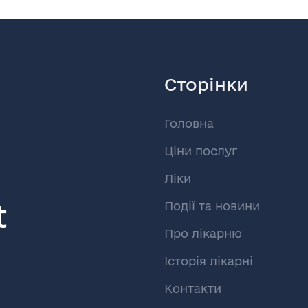
Сторінки
Головна
Ціни послуг
Ліки
t
Події та новини
Про лікарню
Історія лікарні
Контакти