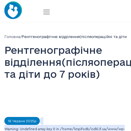
Skip
to
content
Головна
/
Рентгенографічне відділення(післяопераційні та діти до
Рентгенографічне
відділення(післяоперац
та діти до 7 років)
18 Червня 2025р
Warning
: Undefined array key 0 in
/home/knpifodk/odkl.if.ua/www/wp-