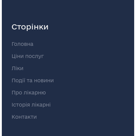
Сторінки
Головна
Ціни послуг
Ліки
Події та новини
Про лікарню
Історія лікарні
Контакти