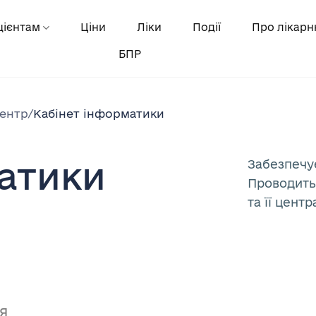
цієнтам
Ціни
Ліки
Події
Про лікар
БПР
центр
/
Кабінет інформатики
атики
Забезпечу
Проводить
та її цент
я