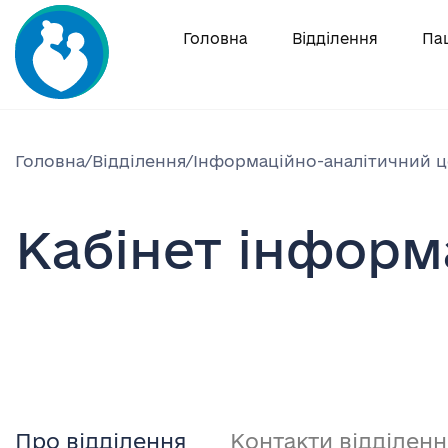
Skip
to
Головна
Відділення
Па
content
Головна
/
Відділення
/
Інформаційно-аналітичний 
Кабінет інформ
Про відділення
Контакти відділенн