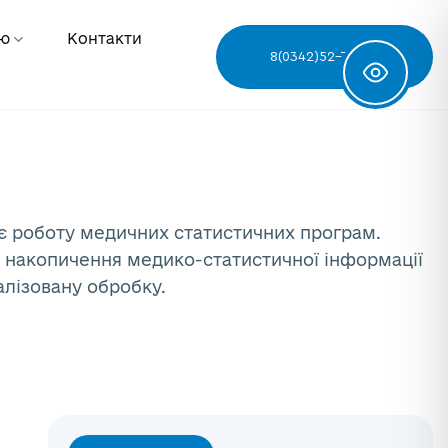
ню
Контакти
8(0342)52-78-68
є роботу медичних статистичних програм.
 накопичення медико-статистичної інформації
ралізовану обробку.