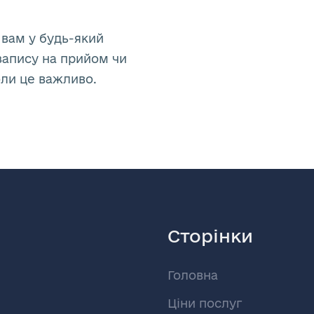
 вам у будь-який
запису на прийом чи
оли це важливо.
Сторінки
Головна
Ціни послуг