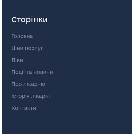
Сторінки
Головна
Ціни послуг
Ліки
Події та новини
Про лікарню
Історія лікарні
Контакти